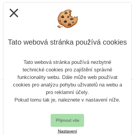
close
Tato webová stránka používá cookies
Tato webová stránka používá nezbytné
technické cookies pro zajištění správné
Prohlášení o přístupnosti
Mapa webu
Cookies
funkcionality webu. Dále může web používat
cookies pro analýzu pohybu uživatelů na webu a
Copyright © 2022 - 2023 Základní škola speciální,
pro reklamní účely.
Základní škola praktická a Praktická škola, Litoměřice,
Šaldova 6, příspěvková organizace &
Pokud tomu tak je, naleznete v nastavení níže.
Vitalex Group
- Tvorba školních webů
Postaveno ve službě
VlastníŠkolníWeb.cz
Přijmout vše
| Na redakčním
Nastavení