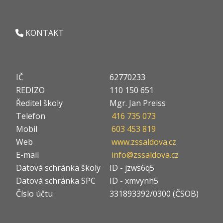
KONTAKT
IČ
62770233
REDIZO
110 150 651
Ředitel školy
Mgr. Jan Preiss
Telefon
416 735 073
Mobil
603 453 819
Web
www.zssaldova.cz
E-mail
info@zssaldova.cz
Datová schránka školy
ID - jzws6q5
Datová schránka SPC
ID - xmvynh5
Číslo účtu
331893392/0300 (ČSOB)