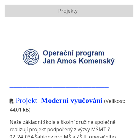
Projekty
_______________________
Projekt
Moderní vyučování
(Velikost:
44.01 kB)
Naše základní škola a školní družina společně
realizují projekt podpořený z výzvy MŠMT č.
02_24_034 Šablony pro MŠ a ZŠ II, operačního