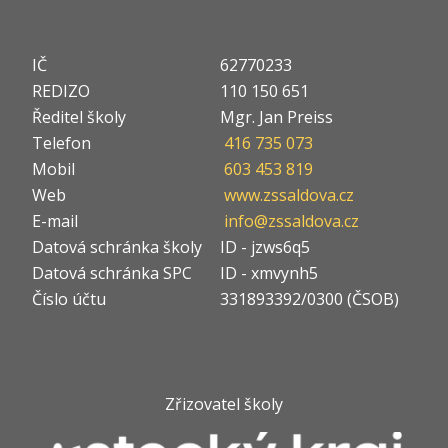
IČ
62770233
REDIZO
110 150 651
Ředitel školy
Mgr. Jan Preiss
Telefon
416 735 073
Mobil
603 453 819
Web
www.zssaldova.cz
E-mail
info@zssaldova.cz
Datová schránka školy
ID - jzws6q5
Datová schránka SPC
ID - xmvynh5
Číslo účtu
331893392/0300 (ČSOB)
Zřizovatel školy